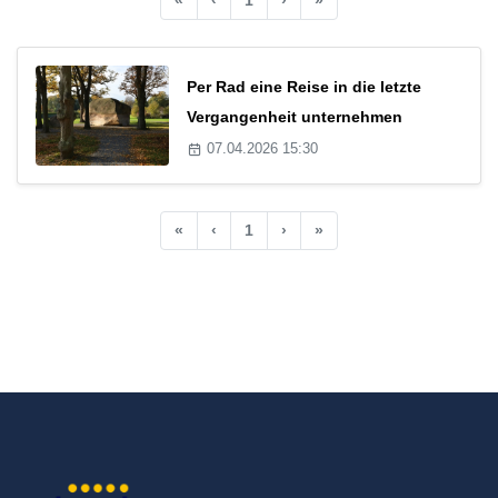
Per Rad eine Reise in die letzte
Vergangenheit unternehmen
07.04.2026 15:30
«
‹
1
›
»