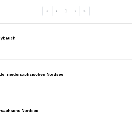
«
‹
1
›
»
abybauch
der niedersächsischen Nordsee
ersachsens Nordsee