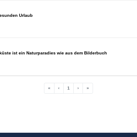
 gesunden Urlaub
küste ist ein Naturparadies wie aus dem Bilderbuch
«
‹
1
›
»