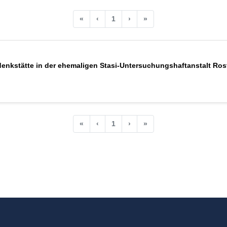
«
‹
1
›
»
nkstätte in der ehemaligen Stasi-Untersuchungshaftanstalt Ros
«
‹
1
›
»