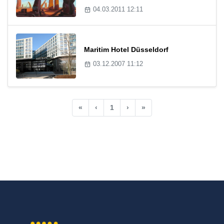
04.03.2011 12:11
Maritim Hotel Düsseldorf
03.12.2007 11:12
«
‹
1
›
»