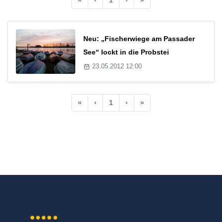
Neu: „Fischerwiege am Passader
See“ lockt in die Probstei
23.05.2012 12:00
«
‹
1
›
»