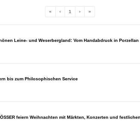
«
‹
1
›
»
önen Leine- und Weserbergland: Vom Handabdruck in Porzellan b
ern bis zum Philosophischen Service
ER feiern Weihnachten mit Märkten, Konzerten und festliche