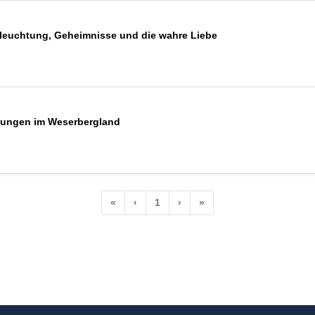
leuchtung, Geheimnisse und die wahre Liebe
ltungen im Weserbergland
«
‹
1
›
»