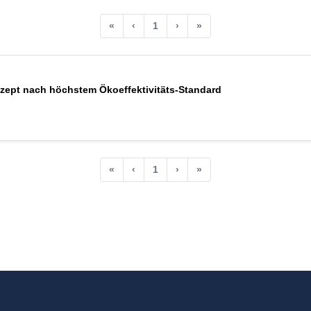
«
‹
1
›
»
zept nach höchstem Ökoeffektivitäts-Standard
«
‹
1
›
»