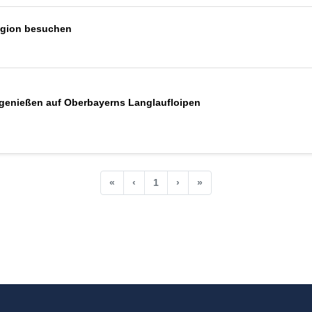
egion besuchen
enießen auf Oberbayerns Langlaufloipen
«
‹
1
›
»