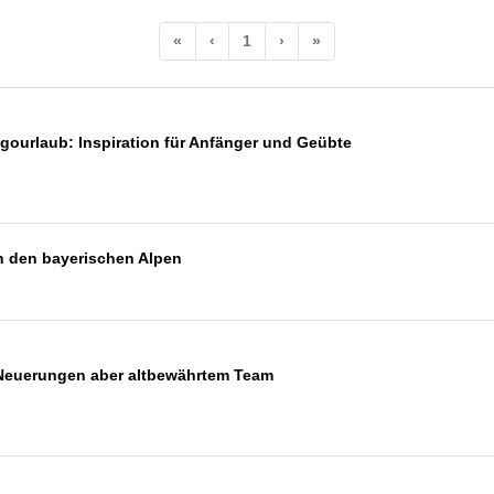
«
‹
1
›
»
igourlaub: Inspiration für Anfänger und Geübte
 in den bayerischen Alpen
n Neuerungen aber altbewährtem Team