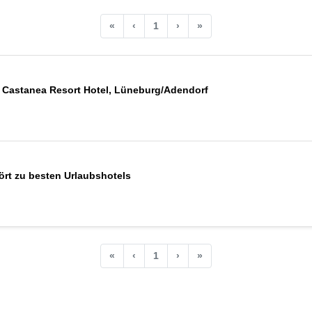
«
‹
1
›
»
astanea Resort Hotel, Lüneburg/Adendorf
ört zu besten Urlaubshotels
«
‹
1
›
»