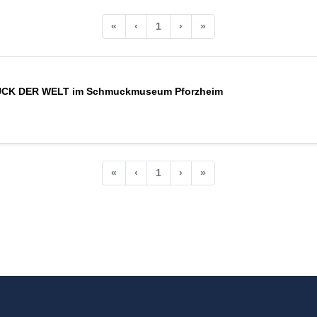
«
‹
1
›
»
CK DER WELT im Schmuckmuseum Pforzheim
«
‹
1
›
»