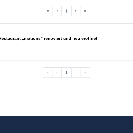
«
‹
1
›
»
estaurant „motions“ renoviert und neu eröffnet
«
‹
1
›
»