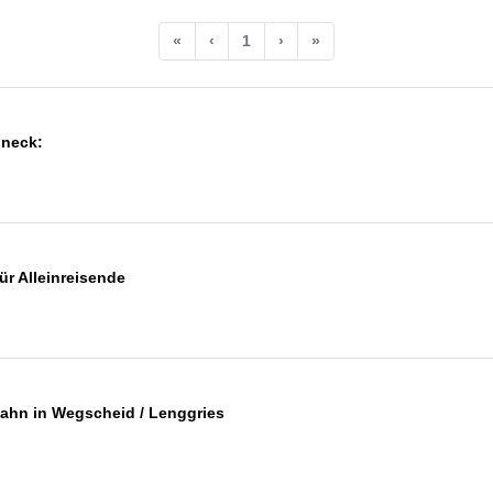
«
‹
1
›
»
uneck:
ür Alleinreisende
bahn in Wegscheid / Lenggries