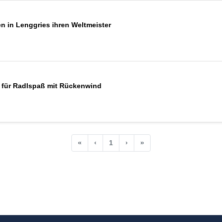
 in Lenggries ihren Weltmeister
t für Radlspaß mit Rückenwind
«
‹
1
›
»