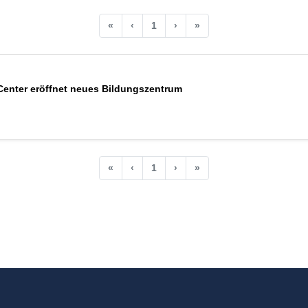
«
‹
1
›
»
enter eröffnet neues Bildungszentrum
«
‹
1
›
»