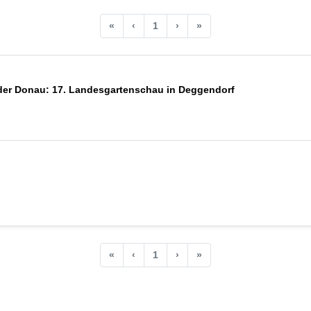
«
‹
1
›
»
 der Donau: 17. Landesgartenschau in Deggendorf
«
‹
1
›
»