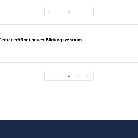
«
‹
1
›
»
enter eröffnet neues Bildungszentrum
«
‹
1
›
»