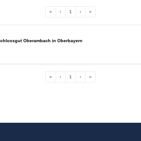
«
‹
1
›
»
 Schlossgut Oberambach in Oberbayern
«
‹
1
›
»