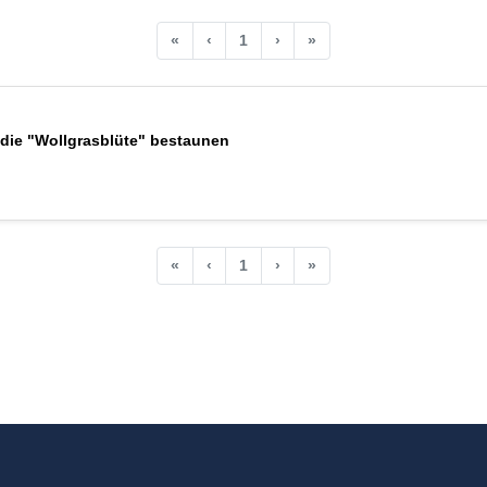
«
‹
1
›
»
die "Wollgrasblüte" bestaunen
«
‹
1
›
»