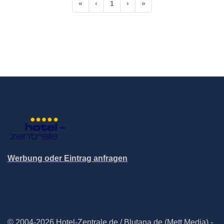
«
‹
1
›
»
Werbung oder Eintrag anfragen
© 2004-2026 Hotel-Zentrale.de / Blutana.de (Mett Media) -