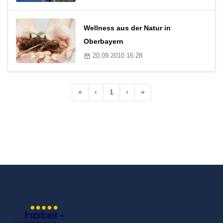
Wellness aus der Natur in
Oberbayern
20.09.2010 16:28
«
‹
1
›
»