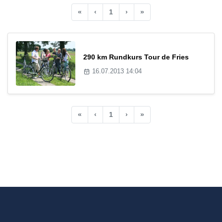
«
‹
1
›
»
290 km Rundkurs Tour de Fries
16.07.2013 14:04
«
‹
1
›
»