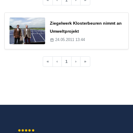
Ziegelwerk Klosterbeuren nimmt an
Umweltprojekt
24.05.2011 13:44
«
‹
1
›
»