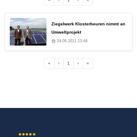
Ziegelwerk Klosterbeuren nimmt an
Umweltprojekt
24.05.2011 13:44
«
‹
1
›
»