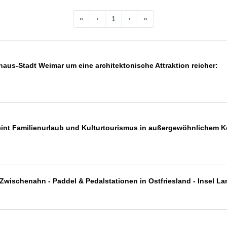
«
‹
1
›
»
uhaus-Stadt Weimar um eine architektonische Attraktion reicher:
eint Familienurlaub und Kulturtourismus in außergewöhnlichem 
wischenahn - Paddel & Pedalstationen in Ostfriesland - Insel L