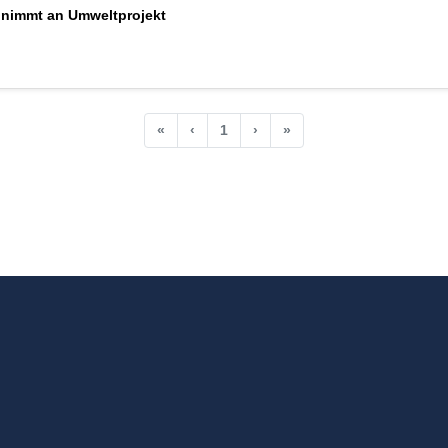
 nimmt an Umweltprojekt
«
‹
1
›
»