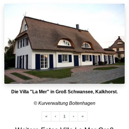
Die Villa "La Mer" in Groß Schwansee, Kalkhorst.
© Kurverwaltung Boltenhagen
Anfang
Vorherige
Nächste
Ende
«
‹
1
›
»